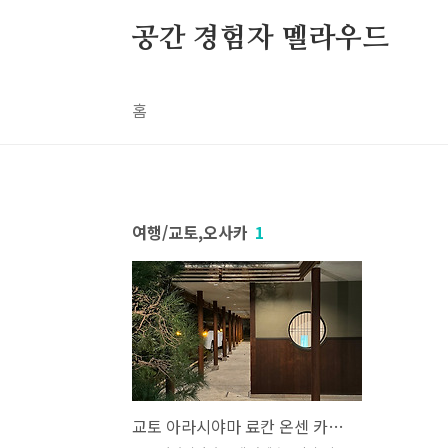
본문 바로가기
공간 경험자 멜라우드
홈
여행/교토,오사카
1
교토 아라시야마 료칸 온센 카덴쇼 호텔 / 교토 료칸 호텔 추천