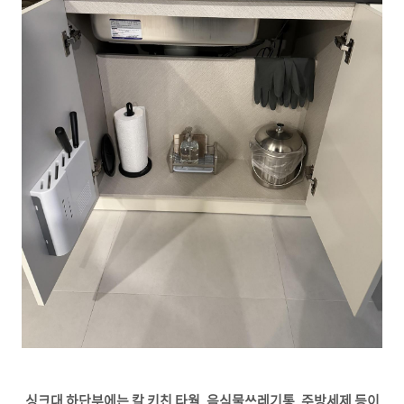
싱크대 하단부에는 칼 키친 타월, 음식물쓰레기통, 주방세제 등이