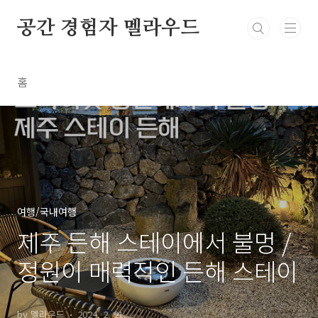
본문 바로가기
공간 경험자 멜라우드
홈
여행/국내여행
제주 든해 스테이에서 불멍 /
정원이 매력적인 든해 스테이
by 멜라우드
2024. 2. 21.