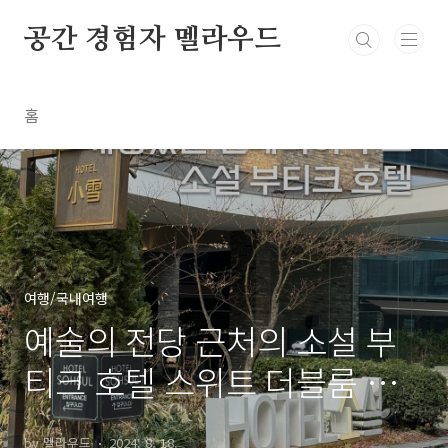
본문 바로가기
공간 경험자 멜라우드
홈
여행/국내여행
예술의 전당 근처의 소설 부
티크 호텔 스위트 더블룸 후
기 / 남부터미널 호텔 소설
by 멜라우드
2024. 8. 18.