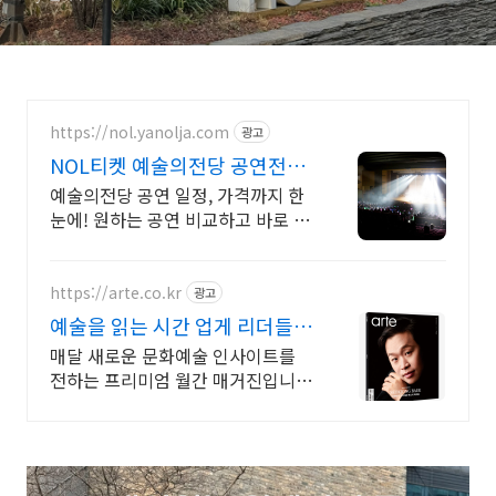
https://nol.yanolja.com
광고
NOL티켓 예술의전당 공연전시
~55% 할인
예술의전당 공연 일정, 가격까지 한
눈에! 원하는 공연 비교하고 바로 예
매하세요!
https://arte.co.kr
광고
예술을 읽는 시간 업게 리더들이
선택한 매거진
매달 새로운 문화예술 인사이트를
전하는 프리미엄 월간 매거진입니
다. 아르떼매거진 체험판을 지금 경
험해 보세요