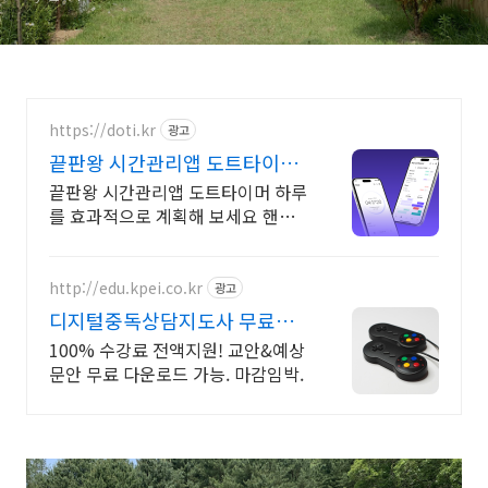
https://doti.kr
광고
끝판왕 시간관리앱 도트타이머
시간관리 끝판왕 어플!
끝판왕 시간관리앱 도트타이머 하루
를 효과적으로 계획해 보세요 핸드
폰을 뒤집으면 시간 측정이 시작됩
니다. 집중 습관 관리 최고의 앱
http://edu.kpei.co.kr
광고
디지털중독상담지도사 무료수
강 마감임박
100% 수강료 전액지원! 교안&예상
문안 무료 다운로드 가능. 마감임박.