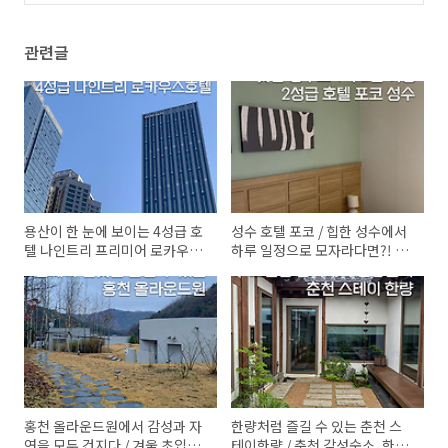
(0)
관련글
용산이 한 눈에 보이는 4성급 호
성수 호텔 포코 / 힙한 성수에서
텔 나인트리 프리미어 로카우스
하루 일정으로 모자라다면?! 호
용산
텔 포코 이용후기
홍천 올라운드원에서 감성과 자
한량처럼 즐길 수 있는 춘천 스
연을 모두 건지다 / 겨울 초입의
테이한량 / 춘천 감성숙소, 한옥