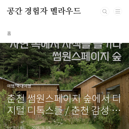
본문 바로가기
공간 경험자 멜라우드
홈
여행/국내여행
춘천 썸원스페이지 숲에서 디
지털 디톡스를 / 춘천 감성 스
테이 썸원스페이지숲
by 멜라우드
2023. 9. 19.