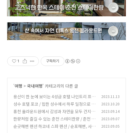
1
구독하기
'
여행
>
국내여행
' 카테고리의 다른 글
용산이 한 눈에 보이는 4성급 호텔 나인트리 프리
2023.11.13
미어 로카우스 용산
성수 호텔 포코 / 힙한 성수에서 하루 일정으로 모
2023.10.20
(2)
자라다면?! 호텔 포코 이용후기
홍천 올라운드원에서 감성과 자연을 모두 건지다
2023.09.14
(0)
/ 겨울 초입의 올라운드원
한량처럼 즐길 수 있는 춘천 스테이한량 / 춘천 감
2023.09.07
(3)
성숙소, 한옥 독채
순긋해변 펜션 하코네 스파 펜션 / 순포해변, 사근
2023.09.05
(2)
진해변 숙소, 강릉 스파 펜션