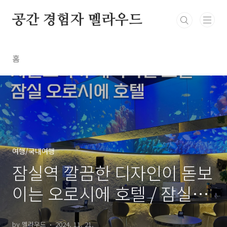
본문 바로가기
공간 경험자 멜라우드
홈
여행/국내여행
잠실역 깔끔한 디자인이 돋보
이는 오로시에 호텔 / 잠실역
숙소 추천
by 멜라우드
2024. 11. 21.