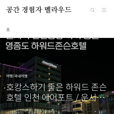
본문 바로가기
공간 경험자 멜라우드
홈
여행/국내여행
호캉스하기 좋은 하워드 존슨
호텔 인천 에어포트 / 운서역
호텔 추천
by 멜라우드
2024. 11. 14.